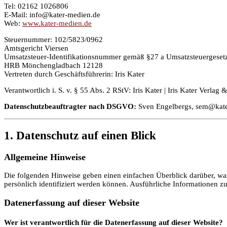
Tel: 02162 1026806
E-Mail: info@kater-medien.de
Web:
www.kater-medien.de
Steuernummer: 102/5823/0962
Amtsgericht Viersen
Umsatzsteuer-Identifikationsnummer gemäß §27 a Umsatzsteuergese
HRB Mönchengladbach 12128
Vertreten durch Geschäftsführerin: Iris Kater
Verantwortlich i. S. v. § 55 Abs. 2 RStV: Iris Kater | Iris Kater Verl
Datenschutzbeauftragter nach DSGVO:
Sven Engelbergs, sem@kater
1. Datenschutz auf einen Blick
Allgemeine Hinweise
Die folgenden Hinweise geben einen einfachen Überblick darüber, was
persönlich identifiziert werden können. Ausführliche Informationen
Datenerfassung auf dieser Website
Wer ist verantwortlich für die Datenerfassung auf dieser Website?