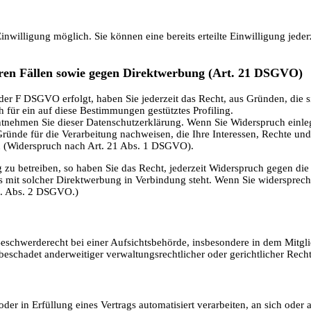
nwilligung möglich. Sie können eine bereits erteilte Einwilligung jede
ren Fällen sowie gegen Direktwerbung (Art. 21 DSGVO)
der F DSGVO erfolgt, haben Sie jederzeit das Recht, aus Gründen, die s
 für ein auf diese Bestimmungen gestütztes Profiling.
entnehmen Sie dieser Datenschutzerklärung. Wenn Sie Widerspruch einl
ünde für die Verarbeitung nachweisen, die Ihre Interessen, Rechte und 
 (Widerspruch nach Art. 21 Abs. 1 DSGVO).
zu betreiben, so haben Sie das Recht, jederzeit Widerspruch gegen di
it es mit solcher Direktwerbung in Verbindung steht. Wenn Sie widersp
1. Abs. 2 DSGVO.)
chwerderecht bei einer Aufsichtsbehörde, insbesondere in dem Mitglied
eschadet anderweitiger verwaltungsrechtlicher oder gerichtlicher Recht
oder in Erfüllung eines Vertrags automatisiert verarbeiten, an sich ode