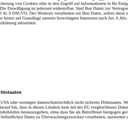
cherung von Cookies oder in den Zugriff auf Informationen in Ihr Endgerä
ie Einwilligung ist jederzeit widerrufbar. Sind Ihre Daten zur Vertra
 1 lit. b DSGVO. Des Weiteren verarbeiten wir Ihre Daten, sofern diese z
ferner auf Grundlage unseres berechtigten Interesses nach Art. 6 Abs. 
rklärung informiert.
ittstaaten
SA oder sonstigen datenschutzrechtlich nicht sicheren Drittstaaten. W
 darauf hin, dass in diesen Ländern kein mit der EU vergleichbares Dat
sbehörden herauszugeben, ohne dass Sie als Betroffener hiergegen ger
 befindlichen Daten zu Überwachungszwecken verarbeiten, auswerten und