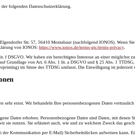
n der folgenden Datenschutzerklärung.
 Elgendorfer Str. 57, 56410 Montabaur (nachfolgend IONOS). Wenn Sie
erklärung von IONOS:
https://www.ionos.de/terms-gtc/terms-privacy
.
. f DSGVO. Wir haben ein berechtigtes Interesse an einer möglichst zu
ch auf Grundlage von Art. 6 Abs. 1 lit. a DSGVO und § 25 Abs. 1 TTDSG
rprinting) im Sinne des TTDSG umfasst. Die Einwilligung ist jederzeit 
ionen
ten sehr ernst. Wir behandeln Ihre personenbezogenen Daten vertraulic
ene Daten erhoben. Personenbezogene Daten sind Daten, mit denen Sie 
ir sie nutzen. Sie erläutert auch, wie und zu welchem Zweck das gesch
ei der Kommunikation per E-Mail) Sicherheitslücken aufweisen kann. Ein