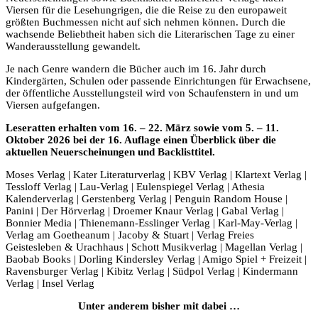
Viersen für die Lesehungrigen, die die Reise zu den europaweit
größten Buchmessen nicht auf sich nehmen können. Durch die
wachsende Beliebtheit haben sich die Literarischen Tage zu einer
Wanderausstellung gewandelt.
Je nach Genre wandern die Bücher auch im 16. Jahr durch
Kindergärten, Schulen oder passende Einrichtungen für Erwachsene,
der öffentliche Ausstellungsteil wird von Schaufenstern in und um
Viersen aufgefangen.
Leseratten erhalten vom 16. – 22. März sowie vom 5. – 11.
Oktober 2026
bei der 16. Auflage einen Überblick über die
aktuellen Neuerscheinungen und Backlisttitel.
Moses Verlag | Kater Literaturverlag | KBV Verlag | Klartext Verlag |
Tessloff Verlag | Lau-Verlag | Eulenspiegel Verlag | Athesia
Kalenderverlag | Gerstenberg Verlag | Penguin Random House |
Panini | Der Hörverlag | Droemer Knaur Verlag | Gabal Verlag |
Bonnier Media | Thienemann-Esslinger Verlag | Karl-May-Verlag |
Verlag am Goetheanum | Jacoby & Stuart | Verlag Freies
Geistesleben & Urachhaus | Schott Musikverlag | Magellan Verlag |
Baobab Books | Dorling Kindersley Verlag | Amigo Spiel + Freizeit |
Ravensburger Verlag | Kibitz Verlag | Südpol Verlag | Kindermann
Verlag | Insel Verlag
Unter anderem bisher mit dabei …