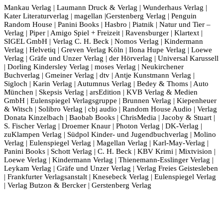
Mankau Verlag | Laumann Druck & Verlag | Wunderhaus Verlag |
Kater Literaturverlag | magellan |Gerstenberg Verlag | Penguin
Random House | Panini Books | Hasbro | Piatnik | Natur und Tier –
Verlag | Piper | Amigo Spiel + Freizeit | Ravensburger | Klartext |
SIGEL GmbH | Verlag C. H. Beck | Nomos Verlag | Kindermann
Verlag | Helvetiq | Greven Verlag Köln | Ilona Hupe Verlag | Loewe
Verlag | Gräfe und Unzer Verlag | der Hörverlag | Universal Karussell
| Dorling Kindersley Verlag | moses Verlag | Neukirchener
Buchverlag | Gmeiner Verlag | dtv | Antje Kunstmann Verlag |
Sigloch | Karin Verlag | Autumnus Verlag | Bedey & Thoms | Auto
München | Skepsis Verlag | arsEdition | KVB Verlag & Medien
GmbH | Eulenspiegel Verlagsgruppe | Brunnen Verlag | Kiepenheuer
& Witsch | Solibro Verlag | cbj audio | Random House Audio | Verlag
Donata Kinzelbach | Baobab Books | ChrisMedia | Jacoby & Stuart |
S. Fischer Verlag | Droemer Knaur | Photon Verlag | DK-Verlag |
zuKlampen Verlag | Südpol Kinder- und Jugendbuchverlag | Molino
Verlag | Eulenspiegel Verlag | Magellan Verlag | Karl-May-Verlag |
Panini Books | Schott Verlag | C. H. Beck | KBV Krimi | Mixtvision |
Loewe Verlag | Kindermann Verlag | Thienemann-Esslinger Verlag |
Leykam Verlag | Gräfe und Unzer Verlag | Verlag Freies Geistesleben
| Frankfurter Verlagsanstalt | Knesebeck Verlag | Eulenspiegel Verlag
| Verlag Butzon & Bercker | Gerstenberg Verlag