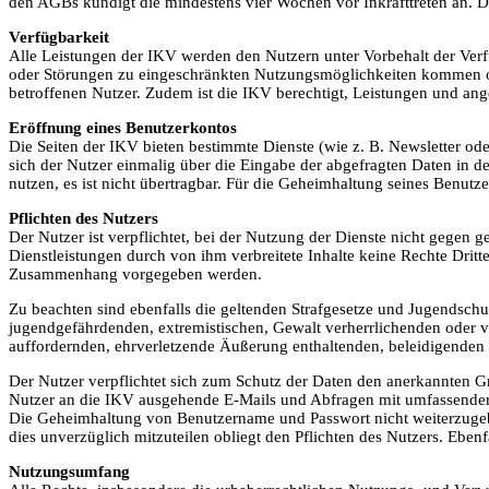
den AGBs kündigt die mindestens vier Wochen vor Inkrafttreten an.
Verfügbarkeit
Alle Leistungen der IKV werden den Nutzern unter Vorbehalt der Verf
oder Störungen zu eingeschränkten Nutzungsmöglichkeiten kommen od
betroffenen Nutzer. Zudem ist die IKV berechtigt, Leistungen und a
Eröffnung eines Benutzerkontos
Die Seiten der IKV bieten bestimmte Dienste (wie z. B. Newsletter o
sich der Nutzer einmalig über die Eingabe der abgefragten Daten in de
nutzen, es ist nicht übertragbar. Für die Geheimhaltung seines Benutz
Pflichten des Nutzers
Der Nutzer ist verpflichtet, bei der Nutzung der Dienste nicht gegen 
Dienstleistungen durch von ihm verbreitete Inhalte keine Rechte Dritt
Zusammenhang vorgegeben werden.
Zu beachten sind ebenfalls die geltenden Strafgesetze und Jugendschu
jugendgefährdenden, extremistischen, Gewalt verherrlichenden oder ver
auffordernden, ehrverletzende Äußerung enthaltenden, beleidigenden o
Der Nutzer verpflichtet sich zum Schutz der Daten den anerkannten G
Nutzer an die IKV ausgehende E-Mails und Abfragen mit umfassender So
Die Geheimhaltung von Benutzername und Passwort nicht weiterzugeb
dies unverzüglich mitzuteilen obliegt den Pflichten des Nutzers. Ebenf
Nutzungsumfang