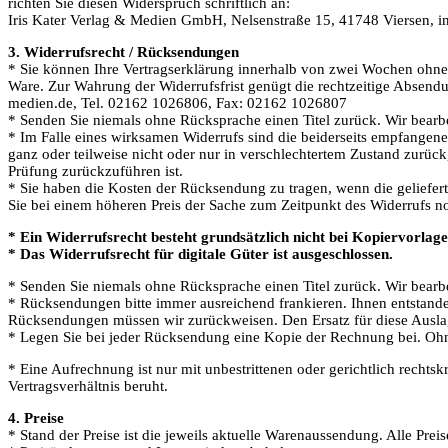
richten Sie diesen Widerspruch schriftlich an:
Iris Kater Verlag & Medien GmbH, Nelsenstraße 15, 41748 Viersen, 
3. Widerrufsrecht / Rücksendungen
* Sie können Ihre Vertragserklärung innerhalb von zwei Wochen ohne 
Ware. Zur Wahrung der Widerrufsfrist genügt die rechtzeitige Absendu
medien.de, Tel. 02162 1026806, Fax: 02162 1026807
* Senden Sie niemals ohne Rücksprache einen Titel zurück. Wir bear
* Im Falle eines wirksamen Widerrufs sind die beiderseits empfang
ganz oder teilweise nicht oder nur in verschlechtertem Zustand zurück
Prüfung zurückzuführen ist.
* Sie haben die Kosten der Rücksendung zu tragen, wenn die geliefer
Sie bei einem höheren Preis der Sache zum Zeitpunkt des Widerrufs noc
* Ein Widerrufsrecht besteht grundsätzlich nicht bei Kopiervorla
* Das Widerrufsrecht für digitale Güter ist ausgeschlossen.
* Senden Sie niemals ohne Rücksprache einen Titel zurück. Wir bear
* Rücksendungen bitte immer ausreichend frankieren. Ihnen entstand
Rücksendungen müssen wir zurückweisen. Den Ersatz für diese Auslage
* Legen Sie bei jeder Rücksendung eine Kopie der Rechnung bei. O
* Eine Aufrechnung ist nur mit unbestrittenen oder gerichtlich rechts
Vertragsverhältnis beruht.
4. Preise
* Stand der Preise ist die jeweils aktuelle Warenaussendung. Alle Preis