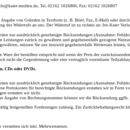
info@kater-medien.de, Tel. 02162 1026806, Fax: 02162 1026807
Angabe von Gründen in Textform (z. B. Brief, Fax, E-Mail) oder durch 
ng des Widerrufs an uns. Der Widerruf ist zu richten an: Iris Kater V
beiten nur ausdrücklich genehmigte Rücksendungen (Ausnahme: Fehldru
enen Leistungen zurück zu gewähren und gegebenenfalls gezogene Nutz
gewähren, müssen Sie uns insoweit gegebenenfalls Wertersatz leisten, fa
te Ware der bestellten entspricht und wenn der Preis der zurückzusende
h nicht die Gegenleistung oder eine vertraglich vereinbarte Teilzahlung
gen, CDs oder DVDs.
beiten nur ausdrücklich genehmigte Rücksendungen (Ausnahme: Fehldru
ene Portokosten für berechtigte Rücksendungen erstatten wir in Form 
n erstatten wir nicht.
hne Angabe von Rechnungsnummer können wir die Rücksendung ggfls. 
kräftig festgestellten Forderungen zulässig. Ein Zurückbehaltungsrecht
e verstehen sich inkl. Mehrwertsteuer.