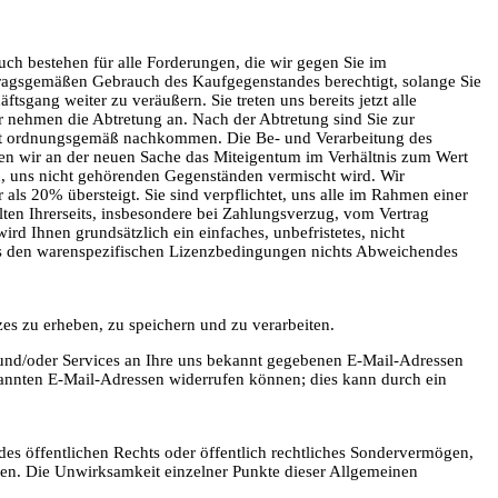
ch bestehen für alle Forderungen, die wir gegen Sie im
agsgemäßen Gebrauch des Kaufgegenstandes berechtigt, solange Sie
gang weiter zu veräußern. Sie treten uns bereits jetzt alle
 nehmen die Abtretung an. Nach der Abtretung sind Sie zur
nicht ordnungsgemäß nachkommen. Die Be- und Verarbeitung des
ben wir an der neuen Sache das Miteigentum im Verhältnis zum Wert
n, uns nicht gehörenden Gegenständen vermischt wird. Wir
als 20% übersteigt. Sie sind verpflichtet, uns alle im Rahmen einer
lten Ihrerseits, insbesondere bei Zahlungsverzug, vom Vertrag
d Ihnen grundsätzlich ein einfaches, unbefristetes, nicht
aus den warenspezifischen Lizenzbedingungen nichts Abweichendes
s zu erheben, zu speichern und zu verarbeiten.
 und/oder Services an Ihre uns bekannt gegebenen E-Mail-Adressen
enannten E-Mail-Adressen widerrufen können; dies kann durch ein
des öffentlichen Rechts oder öffentlich rechtliches Sondervermögen,
rsen. Die Unwirksamkeit einzelner Punkte dieser Allgemeinen