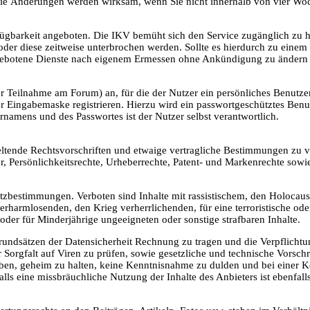
 Die Änderungen werden wirksam, wenn Sie nicht innerhalb von vier W
ügbarkeit angeboten. Die IKV bemüht sich den Service zugänglich zu h
er diese zeitweise unterbrochen werden. Sollte es hierdurch zu eine
ngebotene Dienste nach eigenem Ermessen ohne Ankündigung zu ändern o
der Teilnahme am Forum) an, für die der Nutzer ein persönliches Benut
r Eingabemaske registrieren. Hierzu wird ein passwortgeschütztes Benut
ernamens und des Passwortes ist der Nutzer selbst verantwortlich.
geltende Rechtsvorschriften und etwaige vertragliche Bestimmungen zu v
er, Persönlichkeitsrechte, Urheberrechte, Patent- und Markenrechte sow
tzbestimmungen. Verboten sind Inhalte mit rassistischem, den Holocaus
harmlosenden, den Krieg verherrlichenden, für eine terroristische oder
der für Minderjährige ungeeigneten oder sonstige strafbaren Inhalte.
rundsätzen der Datensicherheit Rechnung zu tragen und die Verpflicht
rgfalt auf Viren zu prüfen, sowie gesetzliche und technische Vorschri
en, geheim zu halten, keine Kenntnisnahme zu dulden und bei einer 
alls eine missbräuchliche Nutzung der Inhalte des Anbieters ist ebenfal