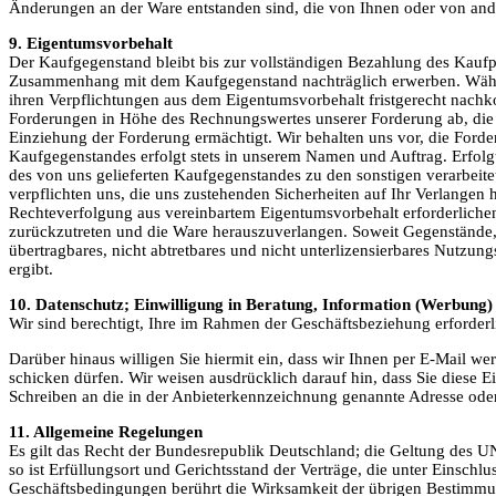
Änderungen an der Ware entstanden sind, die von Ihnen oder von a
9. Eigentumsvorbehalt
Der Kaufgegenstand bleibt bis zur vollständigen Bezahlung des Kaufp
Zusammenhang mit dem Kaufgegenstand nachträglich erwerben. Währe
ihren Verpflichtungen aus dem Eigentumsvorbehalt fristgerecht nachko
Forderungen in Höhe des Rechnungswertes unserer Forderung ab, die 
Einziehung der Forderung ermächtigt. Wir behalten uns vor, die For
Kaufgegenstandes erfolgt stets in unserem Namen und Auftrag. Erfolg
des von uns gelieferten Kaufgegenstandes zu den sonstigen verarbeit
verpflichten uns, die uns zustehenden Sicherheiten auf Ihr Verlangen 
Rechteverfolgung aus vereinbartem Eigentumsvorbehalt erforderlichen 
zurückzutreten und die Ware herauszuverlangen. Soweit Gegenstände, d
übertragbares, nicht abtretbares und nicht unterlizensierbares Nutz
ergibt.
10. Datenschutz; Einwilligung in Beratung, Information (Werbung
Wir sind berechtigt, Ihre im Rahmen der Geschäftsbeziehung erforde
Darüber hinaus willigen Sie hiermit ein, dass wir Ihnen per E-Mail 
schicken dürfen. Wir weisen ausdrücklich darauf hin, dass Sie diese 
Schreiben an die in der Anbieterkennzeichnung genannte Adresse ode
11. Allgemeine Regelungen
Es gilt das Recht der Bundesrepublik Deutschland; die Geltung des UN
so ist Erfüllungsort und Gerichtsstand der Verträge, die unter Einsc
Geschäftsbedingungen berührt die Wirksamkeit der übrigen Bestimmu