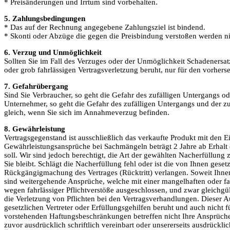
* Preisänderungen und Irrtum sind vorbehalten.
5. Zahlungsbedingungen
* Das auf der Rechnung angegebene Zahlungsziel ist bindend.
* Skonti oder Abzüge die gegen die Preisbindung verstoßen werden ni
6. Verzug und Unmöglichkeit
Sollten Sie im Fall des Verzuges oder der Unmöglichkeit Schadenersatz
oder grob fahrlässigen Vertragsverletzung beruht, nur für den vorhers
7. Gefahrübergang
Sind Sie Verbraucher, so geht die Gefahr des zufälligen Untergangs o
Unternehmer, so geht die Gefahr des zufälligen Untergangs und der z
gleich, wenn Sie sich im Annahmeverzug befinden.
8. Gewährleistung
Vertragsgegenstand ist ausschließlich das verkaufte Produkt mit de
Gewährleistungsansprüche bei Sachmängeln beträgt 2 Jahre ab Erhalt 
soll. Wir sind jedoch berechtigt, die Art der gewählten Nacherfüllung
Sie bleibt. Schlägt die Nacherfüllung fehl oder ist die von Ihnen ges
Rückgängigmachung des Vertrages (Rücktritt) verlangen. Soweit Ihnen
sind weitergehende Ansprüche, welche mit einer mangelhaften oder fa
wegen fahrlässiger Pflichtverstöße ausgeschlossen, und zwar gleichgül
die Verletzung von Pflichten bei den Vertragsverhandlungen. Dieser Aus
gesetzlichen Vertreter oder Erfüllungsgehilfen beruht und auch nicht
vorstehenden Haftungsbeschränkungen betreffen nicht Ihre Ansprüche 
zuvor ausdrücklich schriftlich vereinbart oder unsererseits ausdrück