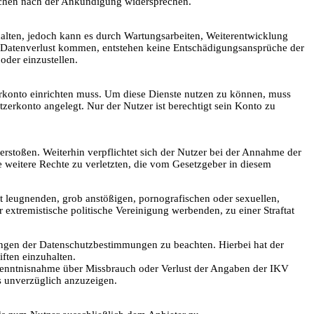
ochen nach der Ankündigung widersprechen.
alten, jedoch kann es durch Wartungsarbeiten, Weiterentwicklung
m Datenverlust kommen, entstehen keine Entschädigungsansprüche der
der einzustellen.
zerkonto einrichten muss. Um diese Dienste nutzen zu können, muss
zerkonto angelegt. Nur der Nutzer ist berechtigt sein Konto zu
erstoßen. Weiterhin verpflichtet sich der Nutzer bei der Annahme der
ie weitere Rechte zu verletzten, die vom Gesetzgeber in diesem
t leugnenden, grob anstößigen, pornografischen oder sexuellen,
 extremistische politische Vereinigung werbenden, zu einer Straftat
ungen der Datenschutzbestimmungen zu beachten. Hierbei hat der
ften einzuhalten.
Kenntnisnahme über Missbrauch oder Verlust der Angaben der IKV
ls unverzüglich anzuzeigen.