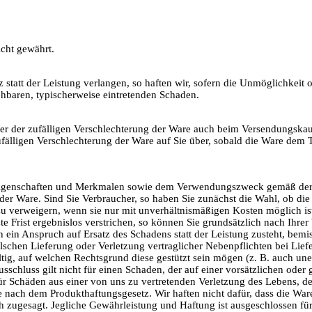
cht gewährt.
 statt der Leistung verlangen, so haften wir, sofern die Unmöglichkeit 
ehbaren, typischerweise eintretenden Schaden.
der der zufälligen Verschlechterung der Ware auch beim Versendungskauf 
ufälligen Verschlechterung der Ware auf Sie über, sobald die Ware dem
n Eigenschaften und Merkmalen sowie dem Verwendungszweck gemäß der j
der Ware. Sind Sie Verbraucher, so haben Sie zunächst die Wahl, ob di
 zu verweigern, wenn sie nur mit unverhältnismäßigen Kosten möglich is
etzte Frist ergebnislos verstrichen, so können Sie grundsätzlich nach Ih
 ein Anspruch auf Ersatz des Schadens statt der Leistung zusteht, bem
lschen Lieferung oder Verletzung vertraglicher Nebenpflichten bei Lie
tig, auf welchen Rechtsgrund diese gestützt sein mögen (z. B. auch uner
schluss gilt nicht für einen Schaden, der auf einer vorsätzlichen oder 
 für Schäden aus einer von uns zu vertretenden Verletzung des Lebens, 
nach dem Produkthaftungsgesetz. Wir haften nicht dafür, dass die Ware
lich zugesagt. Jegliche Gewährleistung und Haftung ist ausgeschlossen