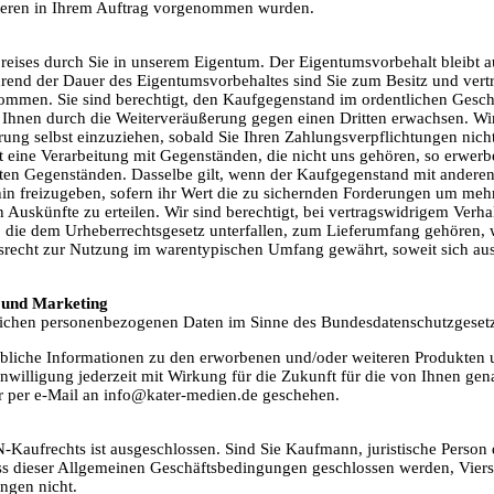
nderen in Ihrem Auftrag vorgenommen wurden.
reises durch Sie in unserem Eigentum. Der Eigentumsvorbehalt bleibt au
nd der Dauer des Eigentumsvorbehaltes sind Sie zum Besitz und vertr
mmen. Sie sind berechtigt, den Kaufgegenstand im ordentlichen Geschäfts
Ihnen durch die Weiterveräußerung gegen einen Dritten erwachsen. Wir
derung selbst einzuziehen, sobald Sie Ihren Zahlungsverpflichtungen 
t eine Verarbeitung mit Gegenständen, die nicht uns gehören, so erwer
eten Gegenständen. Dasselbe gilt, wenn der Kaufgegenstand mit andere
hin freizugeben, sofern ihr Wert die zu sichernden Forderungen um mehr 
Auskünfte zu erteilen. Wir sind berechtigt, bei vertragswidrigem Verha
ie dem Urheberrechtsgesetz unterfallen, zum Lieferumfang gehören, wir
ungsrecht zur Nutzung im warentypischen Umfang gewährt, soweit sich 
) und Marketing
rlichen personenbezogenen Daten im Sinne des Bundesdatenschutzgesetze
werbliche Informationen zu den erworbenen und/oder weiteren Produkten
Einwilligung jederzeit mit Wirkung für die Zukunft für die von Ihnen g
r per e-Mail an info@kater-medien.de geschehen.
-Kaufrechts ist ausgeschlossen. Sind Sie Kaufmann, juristische Person 
hluss dieser Allgemeinen Geschäftsbedingungen geschlossen werden, Vie
ngen nicht.