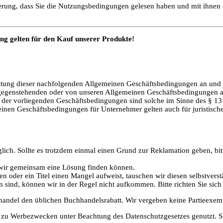
rierung, dass Sie die Nutzungsbedingungen gelesen haben und mit ihnen
ng gelten für den Kauf unserer Produkte!
eltung dieser nachfolgenden Allgemeinen Geschäftsbedingungen an und a
ntgegenstehenden oder von unseren Allgemeinen Geschäftsbedingungen
ne der vorliegenden Geschäftsbedingungen sind solche im Sinne des §
nen Geschäftsbedingungen für Unternehmer gelten auch für juristische 
glich. Sollte es trotzdem einmal einen Grund zur Reklamation geben, b
t wir gemeinsam eine Lösung finden können.
ben oder ein Titel einen Mangel aufweist, tauschen wir diesen selbstver
sind, können wir in der Regel nicht aufkommen. Bitte richten Sie sich 
andel den üblichen Buchhandelsrabatt. Wir vergeben keine Partieexem
 zu Werbezwecken unter Beachtung des Datenschutzgesetzes genutzt. Si