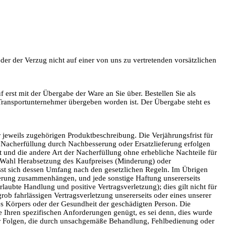
oder der Verzug nicht auf einer von uns zu vertretenden vorsätzlichen
erst mit der Übergabe der Ware an Sie über. Bestellen Sie als
 Transportunternehmer übergeben worden ist. Der Übergabe steht es
eweils zugehörigen Produktbeschreibung. Die Verjährungsfrist für
e Nacherfüllung durch Nachbesserung oder Ersatzlieferung erfolgen
t und die andere Art der Nacherfüllung ohne erhebliche Nachteile für
rer Wahl Herabsetzung des Kaufpreises (Minderung) oder
isst sich dessen Umfang nach den gesetzlichen Regeln. Im Übrigen
ferung zusammenhängen, und jede sonstige Haftung unsererseits
laubte Handlung und positive Vertragsverletzung); dies gilt nicht für
grob fahrlässigen Vertragsverletzung unsererseits oder eines unserer
des Körpers oder der Gesundheit der geschädigten Person. Die
 Ihren spezifischen Anforderungen genügt, es sei denn, dies wurde
 für Folgen, die durch unsachgemäße Behandlung, Fehlbedienung oder