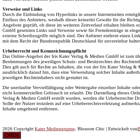
Verweise und Links
Durch die Einbindung von Hyperlinks in unsere Internetseiten ermögl
Einfluss des Anbieters, weshalb dieser keinerlei Gewähr für die Richt
Angebote geprüft, ob diese im weiteren Zeitverlauf erhalten bleiben od
GmbH gesetzten Links und Verweise sowie für Fremdeinträge in einger
externe Schreibzugriffe möglich sind. Der Anbieter entfernt einen Li
mit dem Recht der Bundesrepublik Deutschland für unvereinbar halten
Urheberrecht und Kennzeichnungspflicht
Das Online-Angebot der Iris Kater Verlag & Medien GmbH ist zum übe
Bestimmungen des jeweiligen Schutz- und Besitzrechtes des Rechtein
Dies gilt auch für Rechte an Inhalten, die von der Iris Kater Verlag
ausdrücklich darauf hin, dass eine Verwendung solcher Inhalte außer
jeweiligen Rechteinhabers nicht gestattet ist.
Die unerlaubte Vervielfältigung oder Weitergabe einzelner Inhalte ode
nicht kommerziellen Gebrauch ist erlaubt. Die Darstellung dieses Onli
Verlag & Medien GmbH erstellt wurden, werden die Urheberrechte Drit
Sollte der Nutzer trotzdem auf eine Urheberrechtsverletzung aufmerk
Inhalte umgehend entfernen.
2026 Copyright
Kater Mediengruppe
.
Blossom Chic | Entwickelt von
B
OBEN