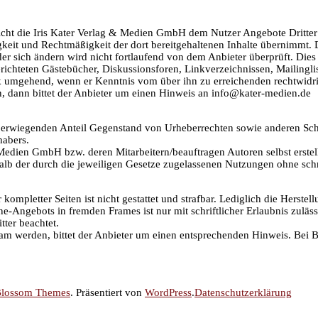
icht die Iris Kater Verlag & Medien GmbH dem Nutzer Angebote Dritter 
igkeit und Rechtmäßigkeit der dort bereitgehaltenen Inhalte übernimmt. 
er sich ändern wird nicht fortlaufend von dem Anbieter überprüft. Dies 
ichteten Gästebücher, Diskussionsforen, Linkverzeichnissen, Mailingli
nk umgehend, wenn er Kenntnis vom über ihn zu erreichenden rechtwidrige
, dann bittet der Anbieter um einen Hinweis an info@kater-medien.de
rwiegenden Anteil Gegenstand von Urheberrechten sowie anderen Schut
habers.
 & Medien GmbH bzw. deren Mitarbeitern/beauftragen Autoren selbst erst
halb der durch die jeweiligen Gesetze zugelassenen Nutzungen ohne sc
r kompletter Seiten ist nicht gestattet und strafbar. Lediglich die Hers
ne-Angebots in fremden Frames ist nur mit schriftlicher Erlaubnis zuläss
ter beachtet.
sam werden, bittet der Anbieter um einen entsprechenden Hinweis. Bei 
lossom Themes
. Präsentiert von
WordPress
.
Datenschutzerklärung